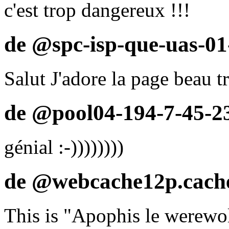
c'est trop dangereux !!!
de @spc-isp-que-uas-01-
Salut J'adore la page beau t
de @pool04-194-7-45-23
génial :-))))))))
de @webcache12p.cache.
This is "Apophis le werewo