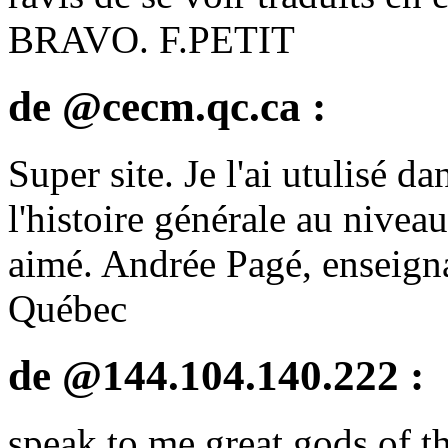
BRAVO. F.PETIT
de @cecm.qc.ca :
Super site. Je l'ai utulisé da
l'histoire générale au nivea
aimé. Andrée Pagé, enseigna
Québec
de @144.104.140.222 :
speak to me great gods of th