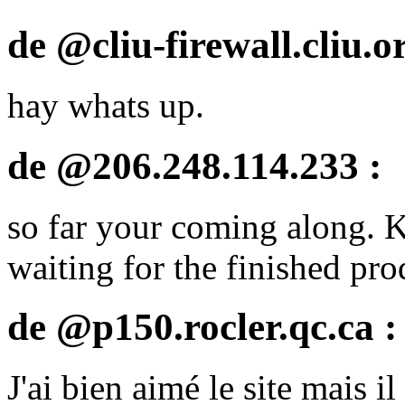
de @cliu-firewall.cliu.or
hay whats up.
de @206.248.114.233 :
so far your coming along. K
waiting for the finished pro
de @p150.rocler.qc.ca :
J'ai bien aimé le site mais i