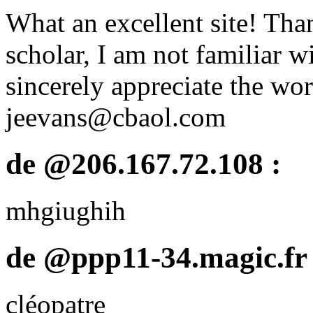
What an excellent site! Th
scholar, I am not familiar 
sincerely appreciate the wor
jeevans@cbaol.com
de @206.167.72.108 :
mhgiughih
de @ppp11-34.magic.fr 
cléopatre