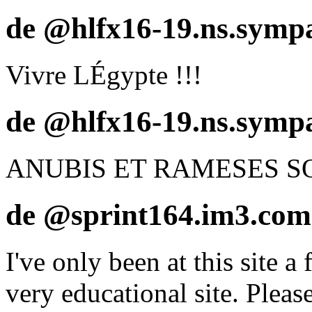
de @hlfx16-19.ns.sympa
Vivre LÉgypte !!!
de @hlfx16-19.ns.sympa
ANUBIS ET RAMESES SO
de @sprint164.im3.com
I've only been at this site a 
very educational site. Plea