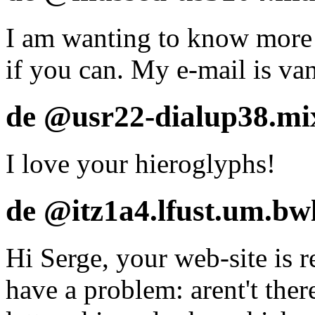
I am wanting to know more 
if you can. My e-mail is 
de @usr22-dialup38.mix
I love your hieroglyphs!
de @itz1a4.lfust.um.bwl
Hi Serge, your web-site is r
have a problem: arent't ther