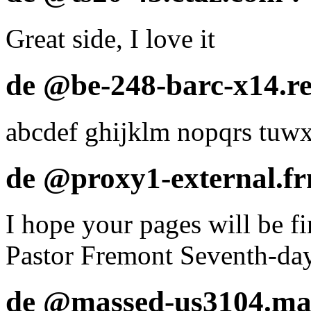
Great side, I love it
de @be-248-barc-x14.red
abcdef ghijklm nopqrs tuw
de @proxy1-external.fr
I hope your pages will be f
Pastor Fremont Seventh-day
de @massed-us3104.mas