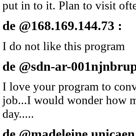
put in to it. Plan to visit of
de @168.169.144.73 :
I do not like this program
de @sdn-ar-001njnbrup2
I love your program to conv
job...I would wonder how ma
day.....
de @madeleine.unicaen.