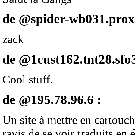
de @spider-wb031.proxy
zack
de @1cust162.tnt28.sfo3
Cool stuff.
de @195.78.96.6 :
Un site à mettre en cartouch
ravis de se voir traduits en 