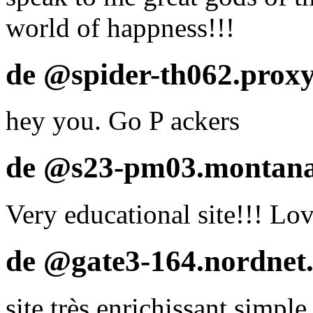
world of happness!!!
de @spider-th062.proxy
hey you. Go P ackers
de @s23-pm03.montana.
Very educational site!!! Lov
de @gate3-164.nordnet.
site très enrichissant,simple